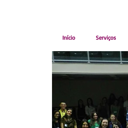
(62) 98134.3414
Início
Serviços