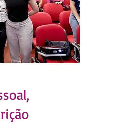
soal,
trição