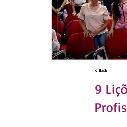
< Back
9 Liç
Profis