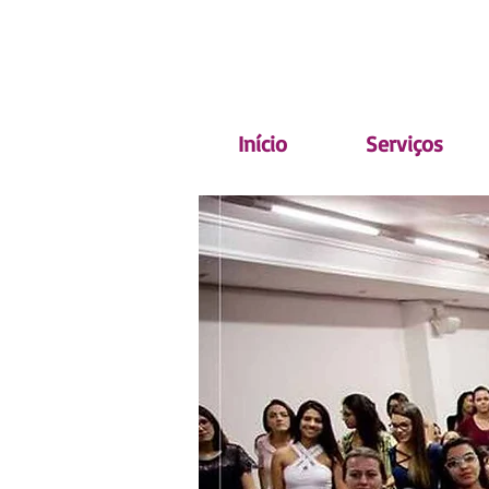
(62) 98134.3414
Início
Serviços